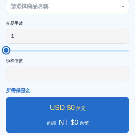
請選擇商品名稱
一
交易手數
二
三
槓桿倍數
四
所需保證金
USD $0
五
美元
NT $0
約當
台幣
六