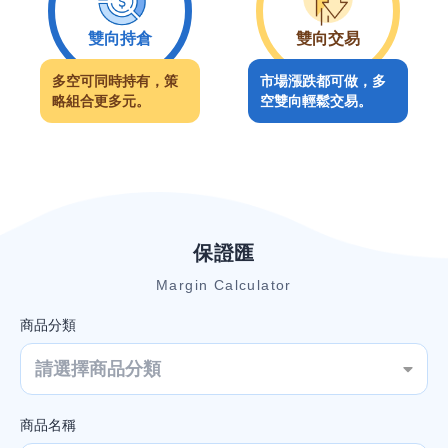
雙向持倉
雙向交易
多空可同時持有，策
市場漲跌都可做，多
略組合更多元。
空雙向輕鬆交易。
保證匯
Margin Calculator
商品分類
一週總覽
上週
下週
請選擇商品分類
日
商品名稱