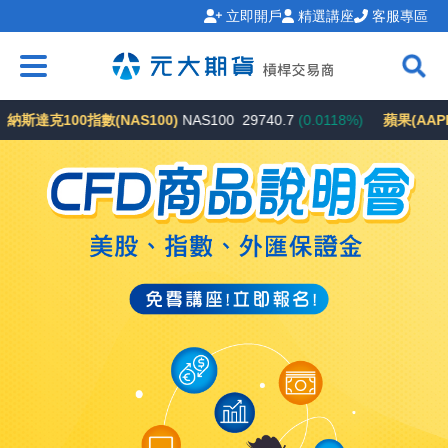
立即開戶
精選講座
客服專區
100指數(NAS100)
NAS100
29740.7
(0.0118%)
蘋果(AAPL)
AAP