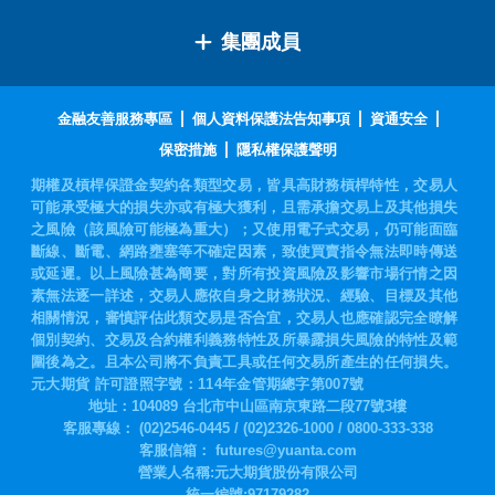
集團成員
金融友善服務專區
個人資料保護法告知事項
資通安全
保密措施
隱私權保護聲明
期權及槓桿保證金契約各類型交易，皆具高財務槓桿特性，交易人
可能承受極大的損失亦或有極大獲利，且需承擔交易上及其他損失
之風險（該風險可能極為重大）；又使用電子式交易，仍可能面臨
斷線、斷電、網路壅塞等不確定因素，致使買賣指令無法即時傳送
或延遲。以上風險甚為簡要，對所有投資風險及影響市場行情之因
素無法逐一詳述，交易人應依自身之財務狀況、經驗、目標及其他
相關情況，審慎評估此類交易是否合宜，交易人也應確認完全瞭解
個別契約、交易及合約權利義務特性及所暴露損失風險的特性及範
圍後為之。且本公司將不負責工具或任何交易所產生的任何損失。
元大期貨 許可證照字號：114年金管期總字第007號
地址：104089 台北市中山區南京東路二段77號3樓
客服專線：
(02)2546-0445
/
(02)2326-1000
/
0800-333-338
客服信箱：
futures@yuanta.com
營業人名稱:元大期貨股份有限公司
統一編號:97179282