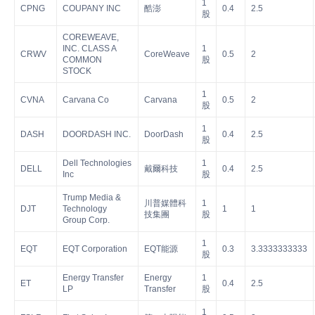
1
CPNG
COUPANY INC
酷澎
0.4
2.5
股
COREWEAVE,
INC. CLASS A
1
CRWV
CoreWeave
0.5
2
COMMON
股
STOCK
1
CVNA
Carvana Co
Carvana
0.5
2
股
1
DASH
DOORDASH INC.
DoorDash
0.4
2.5
股
Dell Technologies
1
DELL
戴爾科技
0.4
2.5
Inc
股
Trump Media &
川普媒體科
1
DJT
Technology
1
1
技集團
股
Group Corp.
1
EQT
EQT Corporation
EQT能源
0.3
3.3333333333
股
Energy Transfer
Energy
1
ET
0.4
2.5
LP
Transfer
股
1