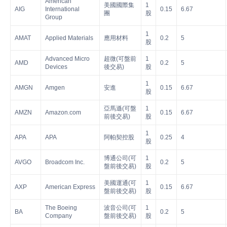
American
美國國際集
1
AIG
International
0.15
6.67
團
股
Group
1
AMAT
Applied Materials
應用材料
0.2
5
股
Advanced Micro
超微(可盤前
1
AMD
0.2
5
Devices
後交易)
股
1
AMGN
Amgen
安進
0.15
6.67
股
亞馬遜(可盤
1
AMZN
Amazon.com
0.15
6.67
前後交易)
股
1
APA
APA
阿帕契控股
0.25
4
股
博通公司(可
1
AVGO
Broadcom Inc.
0.2
5
盤前後交易)
股
美國運通(可
1
AXP
American Express
0.15
6.67
盤前後交易)
股
The Boeing
波音公司(可
1
BA
0.2
5
Company
盤前後交易)
股