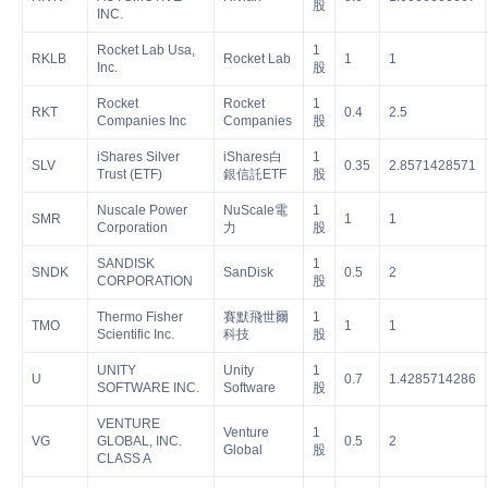
股
INC.
Rocket Lab Usa,
1
RKLB
Rocket Lab
1
1
Inc.
股
Rocket
Rocket
1
RKT
0.4
2.5
Companies Inc
Companies
股
iShares Silver
iShares白
1
SLV
0.35
2.8571428571
Trust (ETF)
銀信託ETF
股
Nuscale Power
NuScale電
1
SMR
1
1
Corporation
力
股
SANDISK
1
SNDK
SanDisk
0.5
2
CORPORATION
股
Thermo Fisher
賽默飛世爾
1
TMO
1
1
Scientific Inc.
科技
股
UNITY
Unity
1
U
0.7
1.4285714286
SOFTWARE INC.
Software
股
VENTURE
Venture
1
VG
GLOBAL, INC.
0.5
2
Global
股
CLASS A