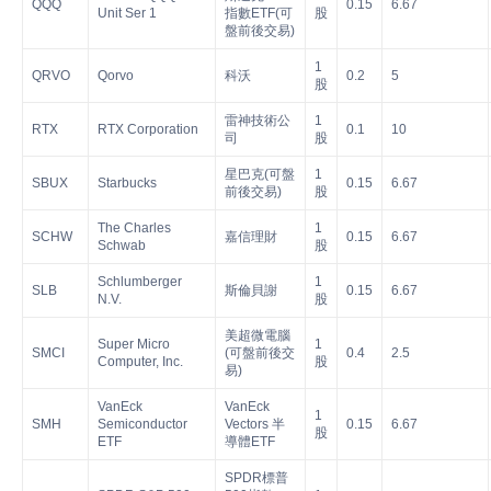
QQQ
0.15
6.67
Unit Ser 1
指數ETF(可
股
盤前後交易)
1
QRVO
Qorvo
科沃
0.2
5
股
雷神技術公
1
RTX
RTX Corporation
0.1
10
司
股
星巴克(可盤
1
SBUX
Starbucks
0.15
6.67
前後交易)
股
The Charles
1
SCHW
嘉信理財
0.15
6.67
Schwab
股
Schlumberger
1
SLB
斯倫貝謝
0.15
6.67
N.V.
股
美超微電腦
Super Micro
1
SMCI
(可盤前後交
0.4
2.5
Computer, Inc.
股
易)
VanEck
VanEck
1
SMH
Semiconductor
Vectors 半
0.15
6.67
股
ETF
導體ETF
SPDR標普