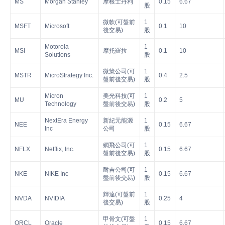
MS
Morgan Stanley
摩根士丹利
0.15
6.67
股
微軟(可盤前
1
MSFT
Microsoft
0.1
10
後交易)
股
Motorola
1
MSI
摩托羅拉
0.1
10
Solutions
股
微策公司(可
1
MSTR
MicroStrategy Inc.
0.4
2.5
盤前後交易)
股
Micron
美光科技(可
1
MU
0.2
5
Technology
盤前後交易)
股
NextEra Energy
新紀元能源
1
NEE
0.15
6.67
Inc
公司
股
網飛公司(可
1
NFLX
Netflix, Inc.
0.15
6.67
盤前後交易)
股
耐吉公司(可
1
NKE
NIKE Inc
0.15
6.67
盤前後交易)
股
輝達(可盤前
1
NVDA
NVIDIA
0.25
4
後交易)
股
甲骨文(可盤
1
ORCL
Oracle
0.15
6.67