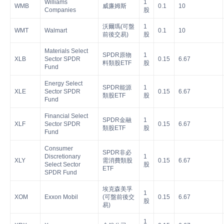
Williams
1
WMB
威廉姆斯
0.1
10
Companies
股
沃爾瑪(可盤
1
WMT
Walmart
0.1
10
前後交易)
股
Materials Select
SPDR原物
1
XLB
Sector SPDR
0.15
6.67
料類股ETF
股
Fund
Energy Select
SPDR能源
1
XLE
Sector SPDR
0.15
6.67
類股ETF
股
Fund
Financial Select
SPDR金融
1
XLF
Sector SPDR
0.15
6.67
類股ETF
股
Fund
Consumer
SPDR非必
Discretionary
1
XLY
需消費類股
0.15
6.67
Select Sector
股
ETF
SPDR Fund
埃克森美孚
1
XOM
Exxon Mobil
(可盤前後交
0.15
6.67
股
易)
1