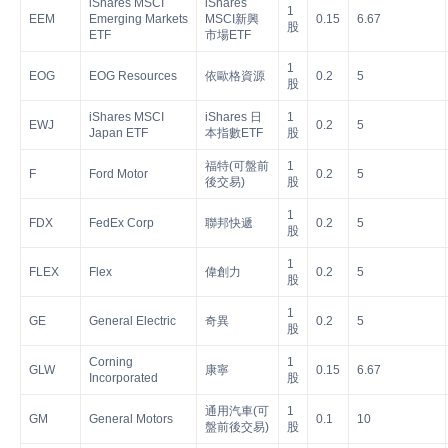
iShares MSCI
iShares
1
EEM
Emerging Markets
MSCI新興
0.15
6.67
股
ETF
市場ETF
1
EOG
EOG Resources
依歐格資源
0.2
5
股
iShares MSCI
iShares 日
1
EWJ
0.2
5
Japan ETF
本指數ETF
股
福特(可盤前
1
F
Ford Motor
0.2
5
後交易)
股
1
FDX
FedEx Corp
聯邦快遞
0.2
5
股
1
FLEX
Flex
偉創力
0.2
5
股
1
GE
General Electric
奇異
0.2
5
股
Corning
1
GLW
康寧
0.15
6.67
Incorporated
股
通用汽車(可
1
GM
General Motors
0.1
10
盤前後交易)
股