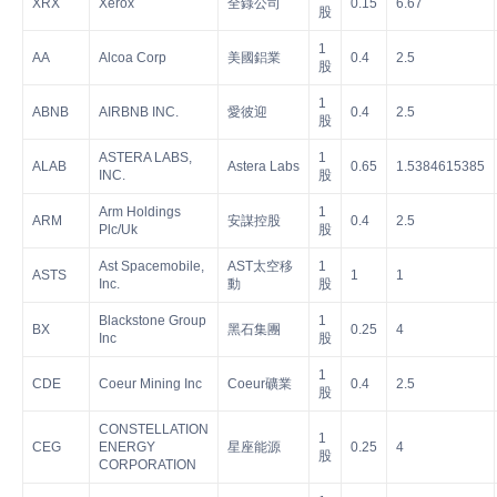
XRX
Xerox
全錄公司
0.15
6.67
股
1
AA
Alcoa Corp
美國鋁業
0.4
2.5
股
1
ABNB
AIRBNB INC.
愛彼迎
0.4
2.5
股
ASTERA LABS,
1
ALAB
Astera Labs
0.65
1.5384615385
INC.
股
Arm Holdings
1
ARM
安謀控股
0.4
2.5
Plc/Uk
股
Ast Spacemobile,
AST太空移
1
ASTS
1
1
Inc.
動
股
Blackstone Group
1
BX
黑石集團
0.25
4
Inc
股
1
CDE
Coeur Mining Inc
Coeur礦業
0.4
2.5
股
CONSTELLATION
1
CEG
ENERGY
星座能源
0.25
4
股
CORPORATION