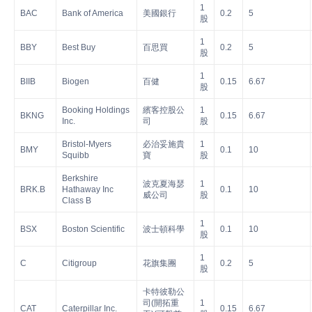
1
BAC
Bank of America
美國銀行
0.2
5
股
1
BBY
Best Buy
百思買
0.2
5
股
1
BIIB
Biogen
百健
0.15
6.67
股
Booking Holdings
繽客控股公
1
BKNG
0.15
6.67
Inc.
司
股
Bristol-Myers
必治妥施貴
1
BMY
0.1
10
Squibb
寶
股
Berkshire
波克夏海瑟
1
BRK.B
Hathaway Inc
0.1
10
威公司
股
Class B
1
BSX
Boston Scientific
波士頓科學
0.1
10
股
1
C
Citigroup
花旗集團
0.2
5
股
卡特彼勒公
司(開拓重
1
CAT
Caterpillar Inc.
0.15
6.67