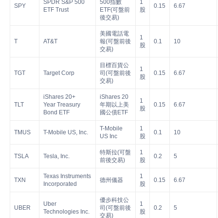
SPDR S&P 500
500指數
1
SPY
0.15
6.67
ETF Trust
ETF(可盤前
股
後交易)
美國電話電
1
T
AT&T
報(可盤前後
0.1
10
股
交易)
目標百貨公
1
TGT
Target Corp
司(可盤前後
0.15
6.67
股
交易)
iShares 20+
iShares 20
1
TLT
Year Treasury
年期以上美
0.15
6.67
股
Bond ETF
國公債ETF
T-Mobile
1
TMUS
T-Mobile US, Inc.
0.1
10
US Inc
股
特斯拉(可盤
1
TSLA
Tesla, Inc.
0.2
5
前後交易)
股
Texas Instruments
1
TXN
德州儀器
0.15
6.67
Incorporated
股
優步科技公
Uber
1
UBER
司(可盤前後
0.2
5
Technologies Inc.
股
交易)