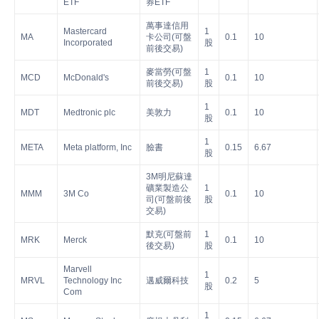
ETF
券ETF
萬事達信用
Mastercard
1
MA
卡公司(可盤
0.1
10
Incorporated
股
前後交易)
麥當勞(可盤
1
MCD
McDonald's
0.1
10
前後交易)
股
1
MDT
Medtronic plc
美敦力
0.1
10
股
1
META
Meta platform, Inc
臉書
0.15
6.67
股
3M明尼蘇達
礦業製造公
1
MMM
3M Co
0.1
10
司(可盤前後
股
交易)
默克(可盤前
1
MRK
Merck
0.1
10
後交易)
股
Marvell
1
MRVL
Technology Inc
邁威爾科技
0.2
5
股
Com
1