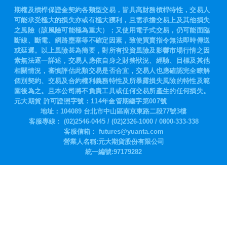
期權及槓桿保證金契約各類型交易，皆具高財務槓桿特性，交易人
可能承受極大的損失亦或有極大獲利，且需承擔交易上及其他損失
之風險（該風險可能極為重大）；又使用電子式交易，仍可能面臨
斷線、斷電、網路壅塞等不確定因素，致使買賣指令無法即時傳送
或延遲。以上風險甚為簡要，對所有投資風險及影響市場行情之因
素無法逐一詳述，交易人應依自身之財務狀況、經驗、目標及其他
相關情況，審慎評估此類交易是否合宜，交易人也應確認完全瞭解
個別契約、交易及合約權利義務特性及所暴露損失風險的特性及範
圍後為之。且本公司將不負責工具或任何交易所產生的任何損失。
元大期貨 許可證照字號：114年金管期總字第007號
地址：104089 台北市中山區南京東路二段77號3樓
客服專線：
(02)2546-0445
/
(02)2326-1000
/
0800-333-338
客服信箱：
futures@yuanta.com
營業人名稱:元大期貨股份有限公司
統一編號:97179282