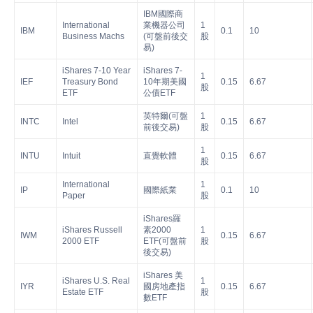
IBM國際商
International
業機器公司
1
IBM
0.1
10
Business Machs
(可盤前後交
股
易)
iShares 7-10 Year
iShares 7-
1
IEF
Treasury Bond
10年期美國
0.15
6.67
股
ETF
公債ETF
英特爾(可盤
1
INTC
Intel
0.15
6.67
前後交易)
股
1
INTU
Intuit
直覺軟體
0.15
6.67
股
International
1
IP
國際紙業
0.1
10
Paper
股
iShares羅
iShares Russell
素2000
1
IWM
0.15
6.67
2000 ETF
ETF(可盤前
股
後交易)
iShares 美
iShares U.S. Real
1
IYR
國房地產指
0.15
6.67
Estate ETF
股
數ETF