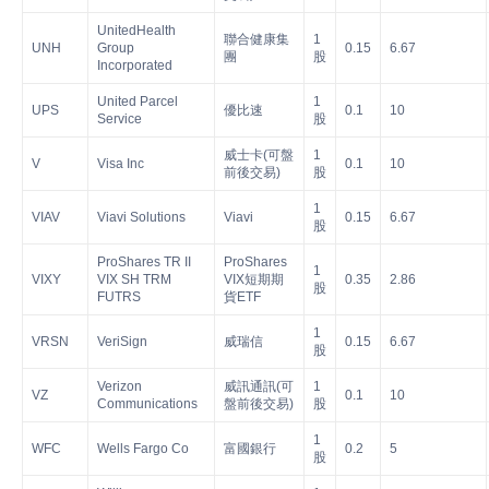
UnitedHealth
聯合健康集
1
UNH
Group
0.15
6.67
團
股
Incorporated
United Parcel
1
UPS
優比速
0.1
10
Service
股
威士卡(可盤
1
V
Visa Inc
0.1
10
前後交易)
股
1
VIAV
Viavi Solutions
Viavi
0.15
6.67
股
ProShares TR II
ProShares
1
VIXY
VIX SH TRM
VIX短期期
0.35
2.86
股
FUTRS
貨ETF
1
VRSN
VeriSign
威瑞信
0.15
6.67
股
Verizon
威訊通訊(可
1
VZ
0.1
10
Communications
盤前後交易)
股
1
WFC
Wells Fargo Co
富國銀行
0.2
5
股