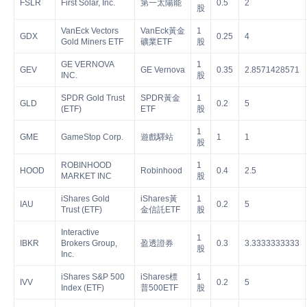
FSLR
First Solar, Inc.
第一太陽能
0.5
2
股
VanEck Vectors
VanEck黃金
1
GDX
0.25
4
Gold Miners ETF
礦業ETF
股
GE VERNOVA
1
GEV
GE Vernova
0.35
2.8571428571
INC.
股
SPDR Gold Trust
SPDR黃金
1
GLD
0.2
5
(ETF)
ETF
股
1
GME
GameStop Corp.
遊戲驛站
1
1
股
ROBINHOOD
1
HOOD
Robinhood
0.4
2.5
MARKET INC
股
iShares Gold
iShares黃
1
IAU
0.2
5
Trust (ETF)
金信託ETF
股
Interactive
1
IBKR
Brokers Group,
盈透證券
0.3
3.3333333333
股
Inc.
iShares S&P 500
iShares標
1
IVV
0.2
5
Index (ETF)
普500ETF
股