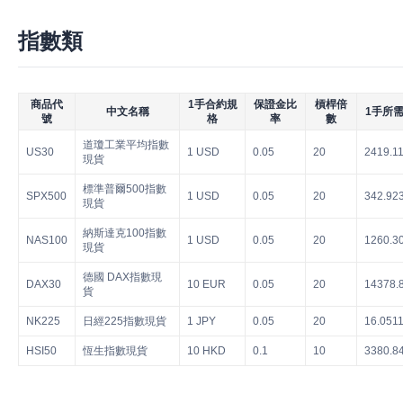
指數類
商品代
1手合約規
保證金比
槓桿倍
中文名稱
1手所需
號
格
率
數
道瓊工業平均指數
US30
1 USD
0.05
20
2419.1
現貨
標準普爾500指數
SPX500
1 USD
0.05
20
342.92
現貨
納斯達克100指數
NAS100
1 USD
0.05
20
1260.3
現貨
德國 DAX指數現
DAX30
10 EUR
0.05
20
14378.
貨
NK225
日經225指數現貨
1 JPY
0.05
20
16.051
HSI50
恆生指數現貨
10 HKD
0.1
10
3380.8