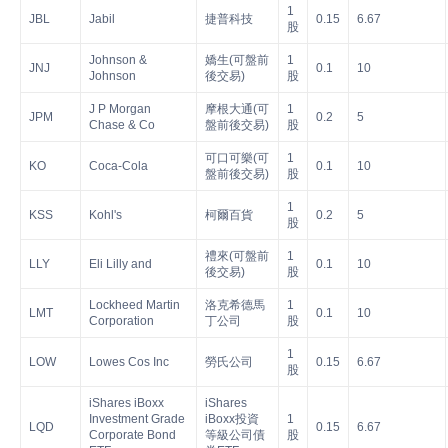
1
JBL
Jabil
捷普科技
0.15
6.67
股
Johnson &
嬌生(可盤前
1
JNJ
0.1
10
Johnson
後交易)
股
J P Morgan
摩根大通(可
1
JPM
0.2
5
Chase & Co
盤前後交易)
股
可口可樂(可
1
KO
Coca-Cola
0.1
10
盤前後交易)
股
1
KSS
Kohl's
柯爾百貨
0.2
5
股
禮來(可盤前
1
LLY
Eli Lilly and
0.1
10
後交易)
股
Lockheed Martin
洛克希德馬
1
LMT
0.1
10
Corporation
丁公司
股
1
LOW
Lowes Cos Inc
勞氏公司
0.15
6.67
股
iShares iBoxx
iShares
Investment Grade
iBoxx投資
1
LQD
0.15
6.67
Corporate Bond
等級公司債
股