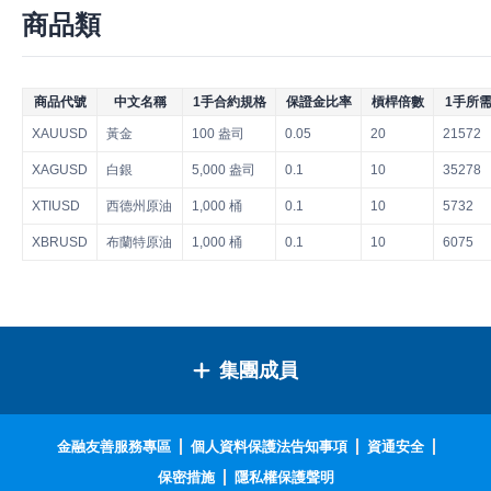
商品類
商品代號
中文名稱
1手合約規格
保證金比率
槓桿倍數
1手所需
XAUUSD
黃金
100 盎司
0.05
20
21572
XAGUSD
白銀
5,000 盎司
0.1
10
35278
XTIUSD
西德州原油
1,000 桶
0.1
10
5732
XBRUSD
布蘭特原油
1,000 桶
0.1
10
6075
集團成員
金融友善服務專區
個人資料保護法告知事項
資通安全
保密措施
隱私權保護聲明