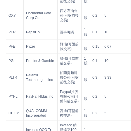
前後交易)
股
西方石油公
Occidental Pete
1
OXY
司(可盤前後
0.2
5
Corp Com
股
交易)
1
PEP
PepsiCo
百事可樂
0.1
10
股
輝瑞(可盤前
1
PFE
Pfizer
0.15
6.67
後交易)
股
寶僑(可盤前
1
PG
Procter & Gamble
0.1
10
後交易)
股
帕蘭提爾科
Palantir
1
PLTR
技公司(可盤
0.3
3.33
Technologies Inc.
股
前後交易)
Paypal控股
1
PYPL
PayPal Hldgs Inc
有限公司(可
0.2
5
股
盤前後交易)
QUALCOMM
高通(可盤前
1
QCOM
0.2
5
Incorporated
後交易)
股
Invesco 納
Invesco QQQ Tr
斯達克100
1