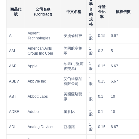
手
保證
商品代
公司名稱
合
中文名稱
金比
槓桿倍數
號
(Contract)
約
率
規
格
Agilent
1
A
安捷倫科技
0.15
6.67
Technologies
股
American Airls
美國航空集
1
AAL
0.2
5
Group Inc Com
團
股
蘋果(可盤前
1
AAPL
Apple
0.15
6.67
後交易)
股
艾伯維藥品
1
ABBV
AbbVie Inc
0.15
6.67
有限公司
股
美國亞培藥
1
ABT
Abbott Labs
0.1
10
廠
股
1
ADBE
Adobe
奧多比
0.1
10
股
1
ADI
Analog Devices
亞德諾
0.15
6.67
股