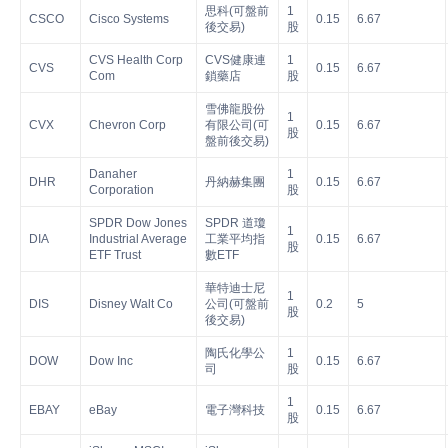
思科(可盤前
1
CSCO
Cisco Systems
0.15
6.67
後交易)
股
CVS Health Corp
CVS健康連
1
CVS
0.15
6.67
Com
鎖藥店
股
雪佛龍股份
1
CVX
Chevron Corp
有限公司(可
0.15
6.67
股
盤前後交易)
Danaher
1
DHR
丹納赫集團
0.15
6.67
Corporation
股
SPDR Dow Jones
SPDR 道瓊
1
DIA
Industrial Average
工業平均指
0.15
6.67
股
ETF Trust
數ETF
華特迪士尼
1
DIS
Disney Walt Co
公司(可盤前
0.2
5
股
後交易)
陶氏化學公
1
DOW
Dow Inc
0.15
6.67
司
股
1
EBAY
eBay
電子灣科技
0.15
6.67
股