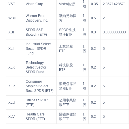
1
VST
Vistra Corp
Vistra能源
0.35
2.8571428571
股
Warner Bros.
華納兄弟探
1
WBD
0.5
2
Discovery, Inc.
索
股
SPDR S&P
SPDR生技
1
XBI
0.3
3.3333333333
Biotech (ETF)
類股ETF
股
Industrial Select
工業類股
1
XLI
Sector SPDR
0.2
5
ETF
股
Fund
Technology
科技類股
1
XLK
Select Sector
0.2
5
ETF
股
SPDR Fund
Consumer
消費必需品
1
XLP
Staples Select
0.2
5
類股ETF
股
Sect. SPDR (ETF)
Utilities SPDR
公用事業類
1
XLU
0.2
5
(ETF)
股ETF
股
Health Care
醫療保健類
1
XLV
0.2
5
SPDR (ETF)
股ETF
股