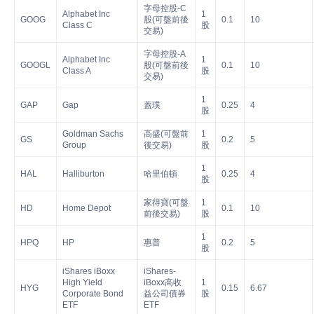
字母控股-C
Alphabet Inc
1
GOOG
股(可盤前後
0.1
10
Class C
股
交易)
字母控股-A
Alphabet Inc
1
GOOGL
股(可盤前後
0.1
10
Class A
股
交易)
1
GAP
Gap
蓋璞
0.25
4
股
Goldman Sachs
高盛(可盤前
1
GS
0.2
5
Group
後交易)
股
1
HAL
Halliburton
哈里伯頓
0.25
4
股
家得寶(可盤
1
HD
Home Depot
0.1
10
前後交易)
股
1
HPQ
HP
惠普
0.2
5
股
iShares iBoxx
iShares-
High Yield
iBoxx高收
1
HYG
0.15
6.67
Corporate Bond
益公司債券
股
ETF
ETF