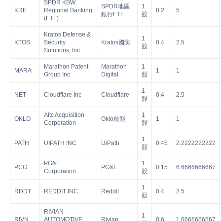
SPDR KBW
SPDR地區
1
KRE
Regional Banking
0.2
5
銀行ETF
股
(ETF)
Kratos Defense &
1
KTOS
Security
Kratos國防
0.4
2.5
股
Solutions, Inc
Marathon Patent
Marathon
1
MARA
1
1
Group Inc
Digital
股
1
NET
Cloudflare Inc
Cloudflare
0.4
2.5
股
Altc Acquisition
1
OKLO
Oklo核能
1
1
Corporation
股
1
PATH
UIPATH INC
UiPath
0.45
2.2222222222
股
PG&E
1
PCG
PG&E
0.15
6.6666666667
Corporation
股
1
RDDT
REDDIT INC
Reddit
0.4
2.5
股
RIVIAN
1
RIVN
AUTOMOTIVE
Rivian
0.6
1.6666666667