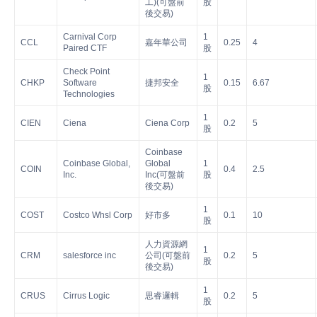
工)(可盤前
股
後交易)
Carnival Corp
1
CCL
嘉年華公司
0.25
4
Paired CTF
股
Check Point
1
CHKP
Software
捷邦安全
0.15
6.67
股
Technologies
1
CIEN
Ciena
Ciena Corp
0.2
5
股
Coinbase
Coinbase Global,
Global
1
COIN
0.4
2.5
Inc.
Inc(可盤前
股
後交易)
1
COST
Costco Whsl Corp
好市多
0.1
10
股
人力資源網
1
CRM
salesforce inc
公司(可盤前
0.2
5
股
後交易)
1
CRUS
Cirrus Logic
思睿邏輯
0.2
5
股