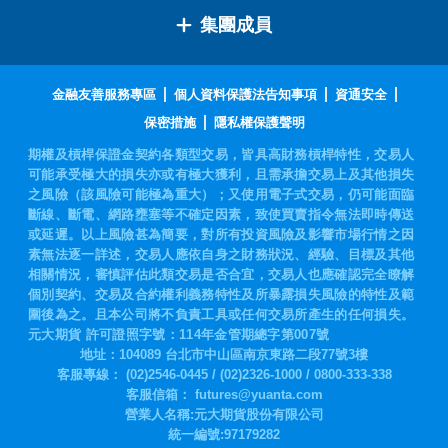
集團成員
金融友善服務專區
個人資料保護法告知事項
資通安全
保密措施
隱私權保護聲明
期權及槓桿保證金契約各類型交易，皆具高財務槓桿特性，交易人
可能承受極大的損失亦或有極大獲利，且需承擔交易上及其他損失
之風險（該風險可能極為重大）；又使用電子式交易，仍可能面臨
斷線、斷電、網路壅塞等不確定因素，致使買賣指令無法即時傳送
或延遲。以上風險甚為簡要，對所有投資風險及影響市場行情之因
素無法逐一詳述，交易人應依自身之財務狀況、經驗、目標及其他
相關情況，審慎評估此類交易是否合宜，交易人也應確認完全瞭解
個別契約、交易及合約權利義務特性及所暴露損失風險的特性及範
圍後為之。且本公司將不負責工具或任何交易所產生的任何損失。
元大期貨 許可證照字號：114年金管期總字第007號
地址：104089 台北市中山區南京東路二段77號3樓
客服專線：
(02)2546-0445
/
(02)2326-1000
/
0800-333-338
客服信箱：
futures@yuanta.com
營業人名稱:元大期貨股份有限公司
統一編號:97179282