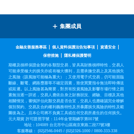
集團成員
金融友善服務專區
個人資料保護法告知事項
資通安全
保密措施
隱私權保護聲明
期權及槓桿保證金契約各類型交易，皆具高財務槓桿特性，交易人
可能承受極大的損失亦或有極大獲利，且需承擔交易上及其他損失
之風險（該風險可能極為重大）；又使用電子式交易，仍可能面臨
斷線、斷電、網路壅塞等不確定因素，致使買賣指令無法即時傳送
或延遲。以上風險甚為簡要，對所有投資風險及影響市場行情之因
素無法逐一詳述，交易人應依自身之財務狀況、經驗、目標及其他
相關情況，審慎評估此類交易是否合宜，交易人也應確認完全瞭解
個別契約、交易及合約權利義務特性及所暴露損失風險的特性及範
圍後為之。且本公司將不負責工具或任何交易所產生的任何損失。
元大期貨 許可證照字號：114年金管期總字第007號
地址：104089 台北市中山區南京東路二段77號3樓
客服專線：
(02)2546-0445
/
(02)2326-1000
/
0800-333-338