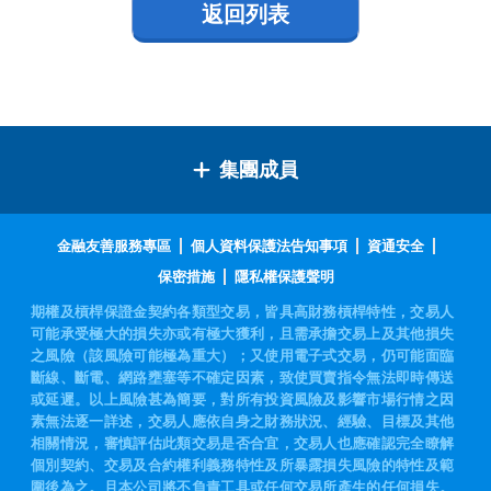
返回列表
集團成員
金融友善服務專區
個人資料保護法告知事項
資通安全
保密措施
隱私權保護聲明
期權及槓桿保證金契約各類型交易，皆具高財務槓桿特性，交易人
可能承受極大的損失亦或有極大獲利，且需承擔交易上及其他損失
之風險（該風險可能極為重大）；又使用電子式交易，仍可能面臨
斷線、斷電、網路壅塞等不確定因素，致使買賣指令無法即時傳送
或延遲。以上風險甚為簡要，對所有投資風險及影響市場行情之因
素無法逐一詳述，交易人應依自身之財務狀況、經驗、目標及其他
相關情況，審慎評估此類交易是否合宜，交易人也應確認完全瞭解
個別契約、交易及合約權利義務特性及所暴露損失風險的特性及範
圍後為之。且本公司將不負責工具或任何交易所產生的任何損失。