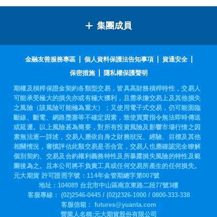
集團成員
金融友善服務專區
個人資料保護法告知事項
資通安全
保密措施
隱私權保護聲明
期權及槓桿保證金契約各類型交易，皆具高財務槓桿特性，交易人
可能承受極大的損失亦或有極大獲利，且需承擔交易上及其他損失
之風險（該風險可能極為重大）；又使用電子式交易，仍可能面臨
斷線、斷電、網路壅塞等不確定因素，致使買賣指令無法即時傳送
或延遲。以上風險甚為簡要，對所有投資風險及影響市場行情之因
素無法逐一詳述，交易人應依自身之財務狀況、經驗、目標及其他
相關情況，審慎評估此類交易是否合宜，交易人也應確認完全瞭解
個別契約、交易及合約權利義務特性及所暴露損失風險的特性及範
圍後為之。且本公司將不負責工具或任何交易所產生的任何損失。
元大期貨 許可證照字號：114年金管期總字第007號
地址：104089 台北市中山區南京東路二段77號3樓
客服專線：
(02)2546-0445
/
(02)2326-1000
/
0800-333-338
客服信箱：
futures@yuanta.com
營業人名稱:元大期貨股份有限公司