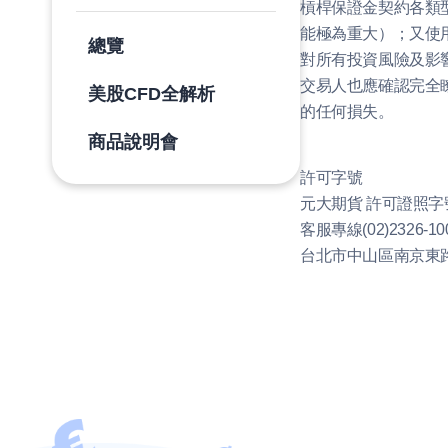
槓桿保證金契約各類
能極為重大）；又使
總覽
對所有投資風險及影
交易人也應確認完全
美股CFD全解析
的任何損失。
商品說明會
許可字號
元大期貨 許可證照字
客服專線
(02)2326-10
台北市中山區南京東路