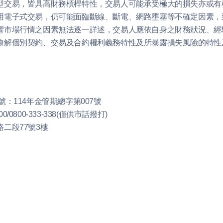
型交易，皆具高財務槓桿特性，交易人可能承受極大的損失亦或有
用電子式交易，仍可能面臨斷線、斷電、網路壅塞等不確定因素，
響市場行情之因素無法逐一詳述，交易人應依自身之財務狀況、經
瞭解個別契約、交易及合約權利義務特性及所暴露損失風險的特性
號：114年金管期總字第007號
00
/
0800-333-338
(僅供市話撥打)
二段77號3樓