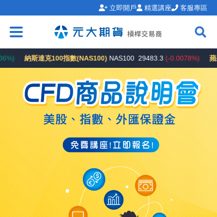
立即開戶
精選講座
客服專區
納斯達克100指數(NAS100)
NAS100
29483.3
(-0.0078%)
蘋果(AAP