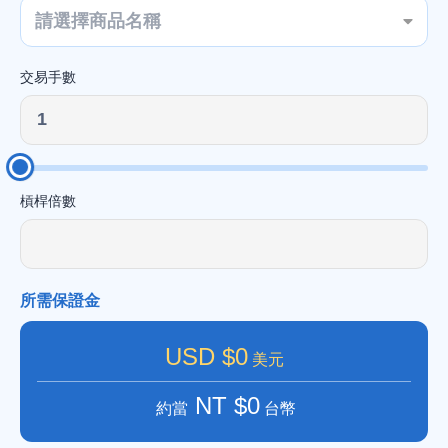
請選擇商品名稱
一
交易手數
二
三
槓桿倍數
四
所需保證金
USD $0
五
美元
NT $0
約當
台幣
六