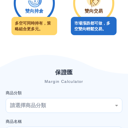
雙向持倉
雙向交易
多空可同時持有，策
市場漲跌都可做，多
略組合更多元。
空雙向輕鬆交易。
保證匯
Margin Calculator
商品分類
一週總覽
上週
下週
請選擇商品分類
日
商品名稱